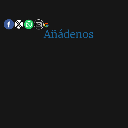
Añádenos
en
Google