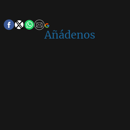
Añádenos
en
Google