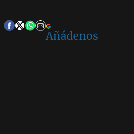
Añádenos
en
Google