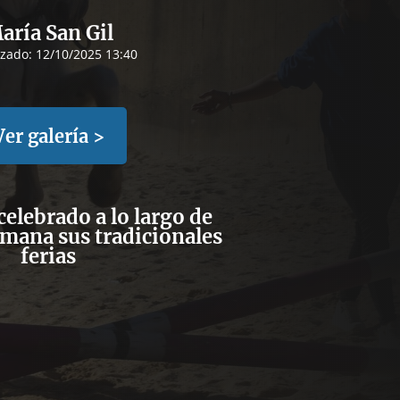
aría San Gil
izado:
12/10/2025 13:40
Ver galería >
celebrado a lo largo de
emana sus tradicionales
ferias