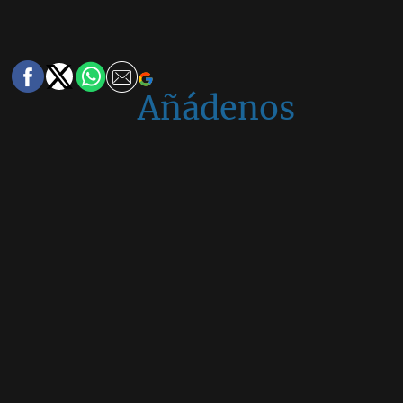
Añádenos
en
Google