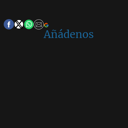
Añádenos
en
Google