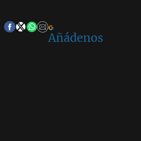
Añádenos
en
Google