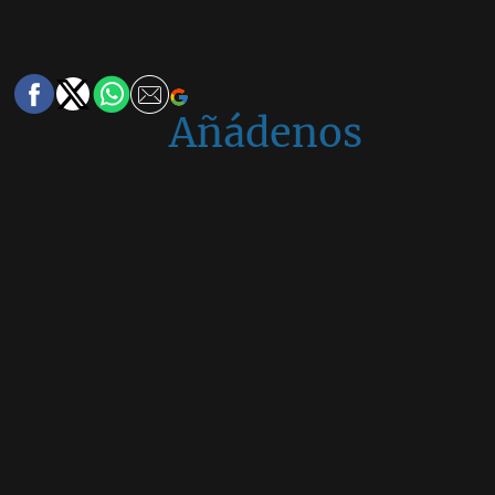
Añádenos
en
Google