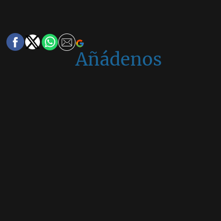
Añádenos
en
Google