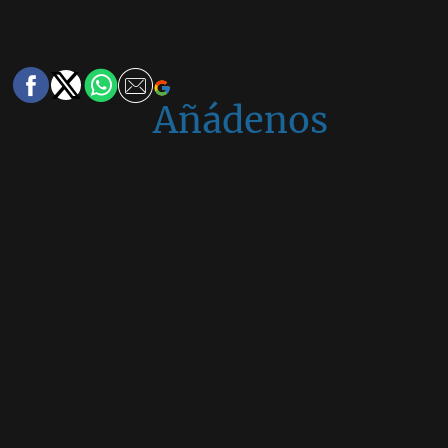
Añádenos
en
Google