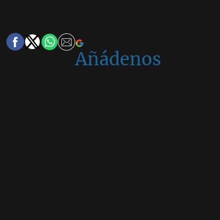
Añádenos
en
Google