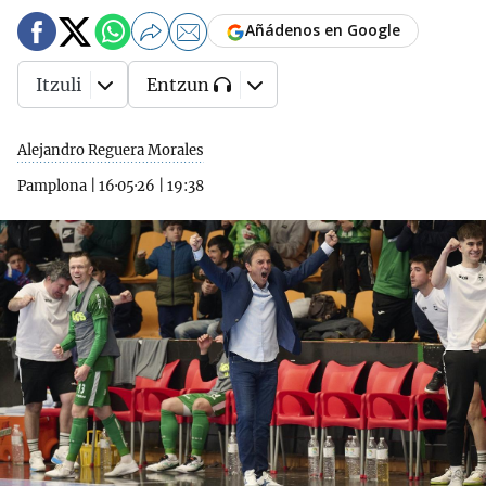
Añádenos en Google
Itzuli
Entzun
Alejandro Reguera Morales
Pamplona
|
16·05·26
|
19:38