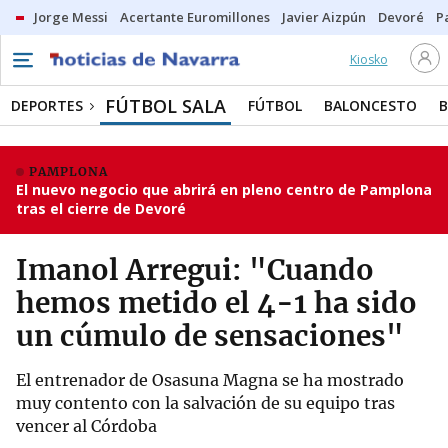
Jorge Messi
Acertante Euromillones
Javier Aizpún
Devoré
P
Kiosko
FÚTBOL SALA
DEPORTES
FÚTBOL
BALONCESTO
PAMPLONA
El nuevo negocio que abrirá en pleno centro de Pamplona
tras el cierre de Devoré
Imanol Arregui: "Cuando
hemos metido el 4-1 ha sido
un cúmulo de sensaciones"
El entrenador de Osasuna Magna se ha mostrado
muy contento con la salvación de su equipo tras
vencer al Córdoba