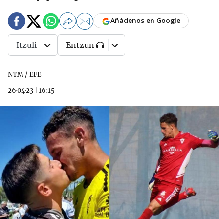
Añádenos en Google
Itzuli
Entzun
NTM / EFE
26·04·23
|
16:15