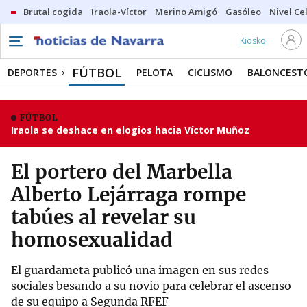
Brutal cogida
Iraola-Víctor
Merino Amigó
Gasóleo
Nivel Ce
Kiosko
FÚTBOL
DEPORTES
PELOTA
CICLISMO
BALONCEST
FÚTBOL
Iraola se deshace en elogios hacia Víctor Muñoz
El portero del Marbella
Alberto Lejárraga rompe
tabúes al revelar su
homosexualidad
El guardameta publicó una imagen en sus redes
sociales besando a su novio para celebrar el ascenso
de su equipo a Segunda RFEF