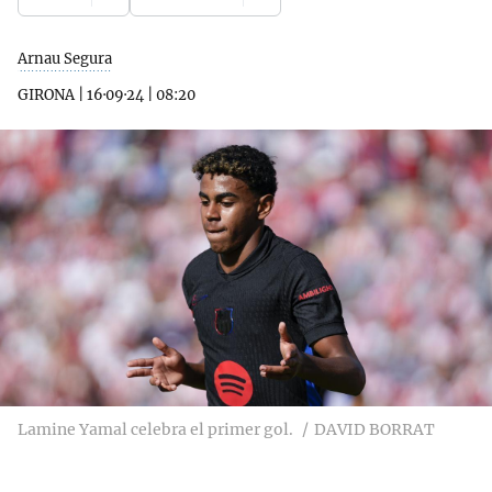
Arnau Segura
GIRONA
|
16·09·24
|
08:20
Lamine Yamal celebra el primer gol.
DAVID BORRAT