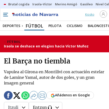
Brutal cogida
Iraola-Víctor
Merino Amigó
Gasóleo
Nivel Ce
Kiosko
FÚTBOL
DEPORTES
PELOTA
CICLISMO
BALONCEST
FÚTBOL
Iraola se deshace en elogios hacia Víctor Muñoz
El Barça no tiembla
Vapulea al Girona en Montilivi con actuación estelar
de Lamine Yamal, autor de dos goles, y un gran
imagen general
Añádenos en Google
Itzuli
Entzun