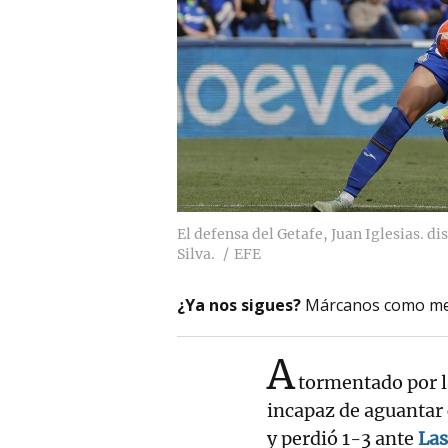
El defensa del Getafe, Juan Iglesias. d
Silva.
EFE
¿Ya nos sigues?
Márcanos como me
A
tormentado por l
incapaz de aguanta
y perdió 1-3 ante
Las