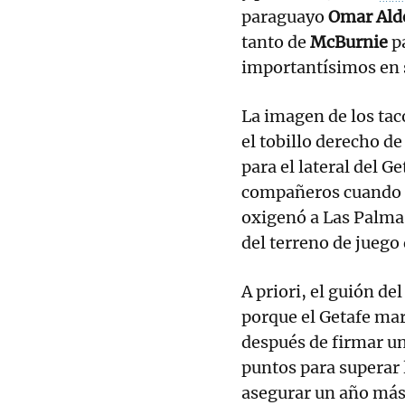
paraguayo
Omar Ald
tanto de
McBurnie
p
importantísimos en s
La imagen de los tac
el tobillo derecho d
para el lateral del 
compañeros cuando 
oxigenó a Las Palmas
del terreno de juego 
A priori, el guión del
porque el Getafe ma
después de firmar u
puntos para superar l
asegurar un año má