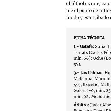
el fútbol es muy cap
fue el punto de infl
fondo y este sábado o
FICHA TÉCNICA
1.- Getafe:
Soria; J
Terrats (Carles Pér
min. 66); Uche (Bo
57).
3.- Las Palmas:
Hor
McKenna, Mármol; 
46), Bajcetic; McBu
Goles: 1-0, min. 23:
min. 62: McBurnie 
Árbitro:
Javier Albe
Expulsó a Diego Ric