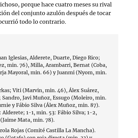
richoso, porque hace cuatro meses su rival
exión del conjunto azulón después de tocar
currió todo lo contrario.
uan Iglesias, Alderete, Duarte, Diego Rico;
ez, min. 76), Milla, Arambarri, Bernat (Coba,
rja Mayoral, min. 66) y Juanmi (Nyom, min.
kas; Viti (Marvin, min. 46), Álex Suárez,
Sandro, Javi Muñoz, Essugo (Moleiro, min.
rnie y Fábio Silva (Álex Muñoz, min. 87).
 Alderete; 1-1, min. 53: Fábio Silva; 1-2,
(Jaime Mata, min. 78).
rola Rojas (Comité Castilla La Mancha).
o (Getafe) con roja directa (min. 33) y