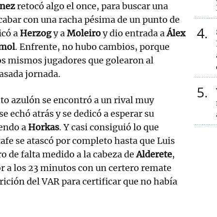
ínez
retocó algo el once, para buscar una
cabar con una racha pésima de un punto de
4
icó a
Herzog
y a
Moleiro
y dio entrada a
Álex
mol
. Enfrente, no hubo cambios, porque
os mismos jugadores que golearon al
asada jornada.
5
nto azulón se encontró a un rival muy
e echó atrás y se dedicó a esperar su
iendo a
Horkas
. Y casi consiguió lo que
tafe se atascó por completo hasta que Luis
ro de falta medido a la cabeza de
Alderete
,
r a los 23 minutos con un certero remate
rición del VAR para certificar que no había