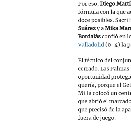
Por eso,
Diego Mart
fórmula con la que a
doce posibles. Sacrif
Suárez
y a
Mika Mar
Bordalás
confió en l
Valladolid
(0-4) la p
El técnico del conju
cerrado. Las Palmas s
oportunidad proteg
quería, porque el Ge
Milla colocó un cent
que abrió el marcado
que precisó de la apa
fuera de juego.