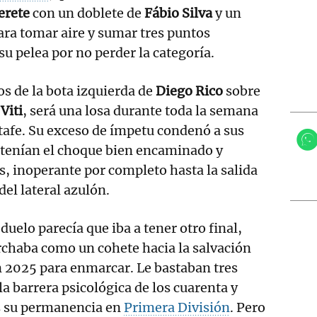
erete
con un doblete de
Fábio Silva
y un
ara tomar aire y sumar tres puntos
u pelea por no perder la categoría.
os de la bota izquierda de
Diego Rico
sobre
e
Viti
, será una losa durante toda la semana
Getafe. Su exceso de ímpetu condenó a sus
tenían el choque bien encaminado y
, inoperante por completo hasta la salida
del lateral azulón.
 duelo parecía que iba a tener otro final,
rchaba como un cohete hacia la salvación
n 2025 para enmarcar. Le bastaban tres
a barrera psicológica de los cuarenta y
s su permanencia en
Primera División
. Pero