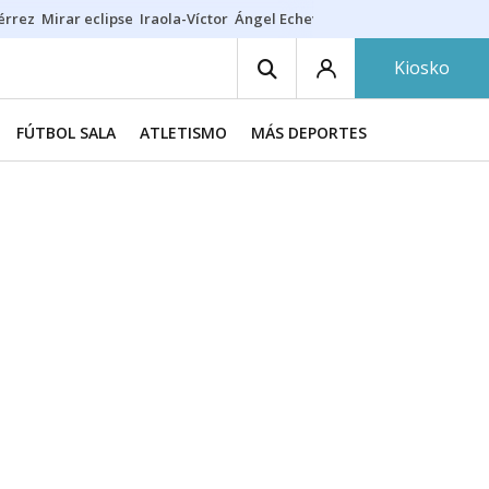
érrez
Mirar eclipse
Iraola-Víctor
Ángel Echeverría
Obituario Ángel
Kiosko
FÚTBOL SALA
ATLETISMO
MÁS DEPORTES