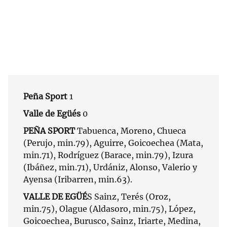
Peña Sport
1
Valle de Egüés
0
PEÑA SPORT
Tabuenca, Moreno, Chueca
(Perujo, min.79), Aguirre, Goicoechea (Mata,
min.71), Rodríguez (Barace, min.79), Izura
(Ibáñez, min.71), Urdániz, Alonso, Valerio y
Ayensa (Iribarren, min.63).
VALLE DE EGÜÉ
S Sainz, Terés (Oroz,
min.75), Olague (Aldasoro, min.75), López,
Goicoechea, Burusco, Sainz, Iriarte, Medina,