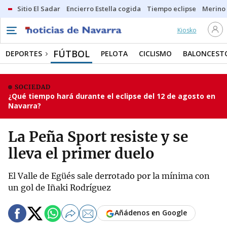
Sitio El Sadar
Encierro Estella cogida
Tiempo eclipse
Merino
Kiosko
FÚTBOL
DEPORTES
PELOTA
CICLISMO
BALONCEST
SOCIEDAD
¿Qué tiempo hará durante el eclipse del 12 de agosto en
Navarra?
La Peña Sport resiste y se
lleva el primer duelo
El Valle de Egüés sale derrotado por la mínima con
un gol de Iñaki Rodríguez
Añádenos en Google