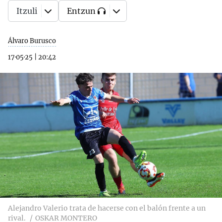
Itzuli
Entzun
Álvaro Burusco
17·05·25
|
20:42
Alejandro Valerio trata de hacerse con el balón frente a un
rival.
OSKAR MONTERO