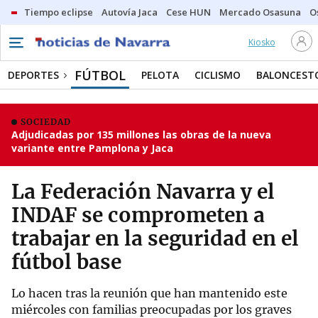
Tiempo eclipse
Autovía Jaca
Cese HUN
Mercado Osasuna
O
Kiosko
FÚTBOL
DEPORTES
PELOTA
CICLISMO
BALONCEST
SOCIEDAD
Adjudicadas por 135 millones las obras de la nueva
variante entre Pamplona y Jaca
La Federación Navarra y el
INDAF se comprometen a
trabajar en la seguridad en el
fútbol base
Lo hacen tras la reunión que han mantenido este
miércoles con familias preocupadas por los graves