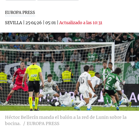
EUROPA PRESS
SEVILLA
|
25·04·26
|
05:01
|
Actualizado a las 10:31
Héctor Bellerín manda el balón a la red de Lunin sobre la
bocina.
EUROPA PRESS