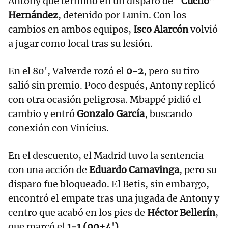
Antony que terminó en un disparo de
“Cucho”
Hernández
, detenido por Lunin. Con los
cambios en ambos equipos,
Isco Alarcón
volvió
a jugar como local tras su lesión.
En el 80', Valverde rozó el
0-2
, pero su tiro
salió sin premio. Poco después, Antony replicó
con otra ocasión peligrosa. Mbappé pidió el
cambio y entró
Gonzalo García
, buscando
conexión con Vinícius.
En el descuento, el Madrid tuvo la sentencia
con una acción de
Eduardo Camavinga
, pero su
disparo fue bloqueado. El Betis, sin embargo,
encontró el empate tras una jugada de Antony y
centro que acabó en los pies de
Héctor Bellerín
,
que marcó el
1-1 (90+4')
.