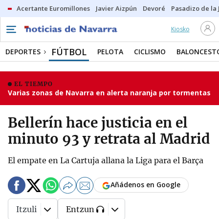
Acertante Euromillones
Javier Aizpún
Devoré
Pasadizo de la
Kiosko
FÚTBOL
DEPORTES
PELOTA
CICLISMO
BALONCEST
EL TIEMPO
Varias zonas de Navarra en alerta naranja por tormentas
Bellerín hace justicia en el
minuto 93 y retrata al Madrid
El empate en La Cartuja allana la Liga para el Barça
Añádenos en Google
Itzuli
Entzun