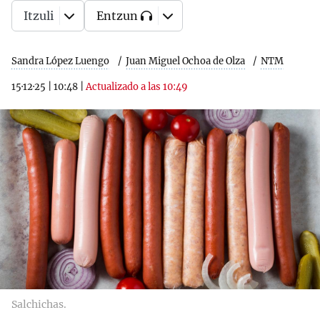
Itzuli
Entzun
Sandra López Luengo
Juan Miguel Ochoa de Olza
NTM
15·12·25
|
10:48
|
Actualizado a las 10:49
Salchichas.