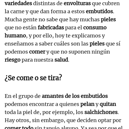
variedades
distintas de
envolturas
que cubren
la carne y que dan forma a estos
embutidos
.
Mucha gente no sabe que hay muchas
pieles
que no están
fabricadas
para el
consumo
humano
, y por ello, hoy te explicamos y
enseñamos a saber cuáles son las
pieles
que sí
podemos
comer
y que no suponen ningún
riesgo
para nuestra
salud
.
¿Se come o se tira?
En el grupo de
amantes de los embutidos
podemos encontrar a quienes
pelan
y
quitan
toda la piel de, por ejemplo, los
salchichones
.
Hay otros, sin embargo, que deciden optar por
comer todo
sin tapujo alguno. Ya sea por que el