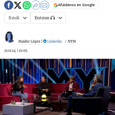
Añádenos en Google
Itzuli
Entzun
Maider López
|
Linkedin
NTM
21·11·24
|
10:05