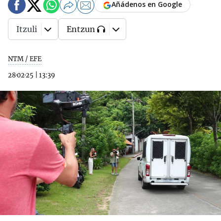
Añádenos en Google
Itzuli
Entzun
NTM / EFE
28·02·25
|
13:39