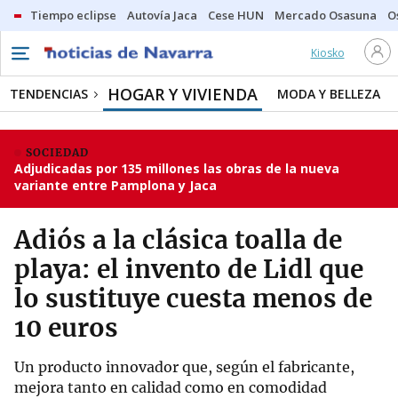
Tiempo eclipse
Autovía Jaca
Cese HUN
Mercado Osasuna
O
Kiosko
HOGAR Y VIVIENDA
TENDENCIAS
MODA Y BELLEZA
SOCIEDAD
Adjudicadas por 135 millones las obras de la nueva
variante entre Pamplona y Jaca
Adiós a la clásica toalla de
playa: el invento de Lidl que
lo sustituye cuesta menos de
10 euros
Un producto innovador que, según el fabricante,
mejora tanto en calidad como en comodidad