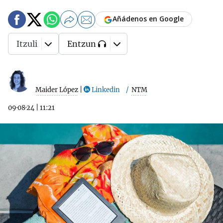
Añádenos en Google
Itzuli
Entzun
Maider López
|
Linkedin
NTM
09·08·24
|
11:21