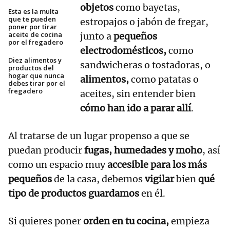
objetos
como bayetas,
Esta es la multa
que te pueden
estropajos o jabón de fregar,
poner por tirar
aceite de cocina
junto a
pequeños
por el fregadero
electrodomésticos,
como
Diez alimentos y
sandwicheras o tostadoras, o
productos del
hogar que nunca
alimentos,
como patatas o
debes tirar por el
fregadero
aceites, sin entender bien
cómo han ido a parar allí
.
Al tratarse de un lugar propenso a que se
puedan producir
fugas, humedades y moho
, así
como un espacio muy
accesible para los más
pequeños
de la casa, debemos
vigilar
bien
qué
tipo de productos guardamos
en él.
Si quieres poner
orden en tu cocina,
empieza