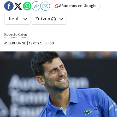
Añádenos en Google
Itzuli
Entzun
Roberto Calvo
MELBOURNE
|
12·01·24
|
08:58