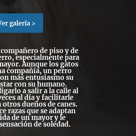
Ver galería >
 compañero de piso y de
erro, especialmente para
mayor. Aunque los gatos
a compañía, un perro
con más entusiasmo su
estar con su humano.
arlo a salir a la calle al
ces al día y facilitarle
n otros dueños de canes.
ce razas que se adaptan
 vida de un mayor y le
 sensación de soledad.