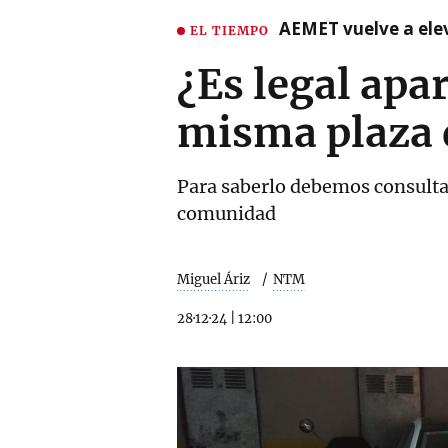
AEMET vuelve a ele
EL TIEMPO
¿Es legal apa
misma plaza 
Para saberlo debemos consultar
comunidad
Miguel Áriz
NTM
28·12·24
|
12:00