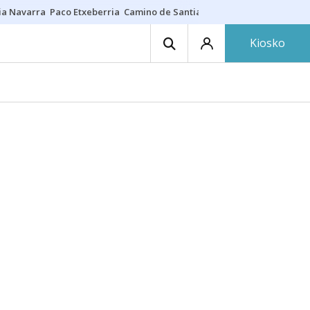
ia Navarra
Paco Etxeberria
Camino de Santiago
Eclipse solar en Nav
Kiosko