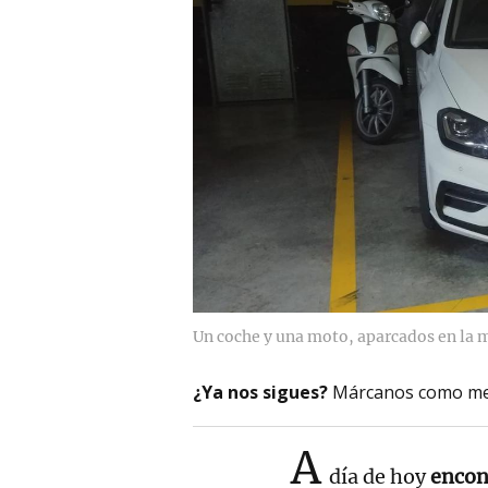
Un coche y una moto, aparcados en la 
¿Ya nos sigues?
Márcanos como me
A
día de hoy
encon