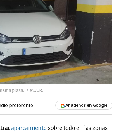
misma plaza.
M.A.R.
dio preferente
Añádenos en Google
trar
aparcamiento
sobre todo en las zonas