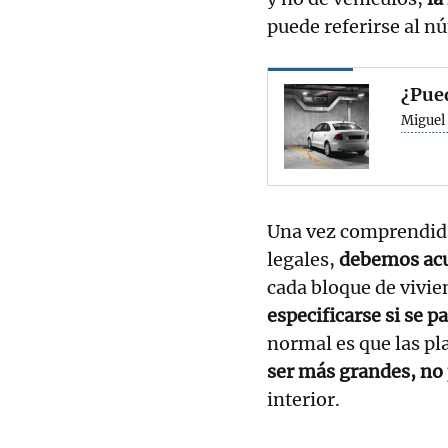
puede referirse al n
¿Pued
Miguel 
Una vez comprendida
legales,
debemos acud
cada bloque de vivie
especificarse si se p
normal es que las pl
ser más grandes, no
interior.