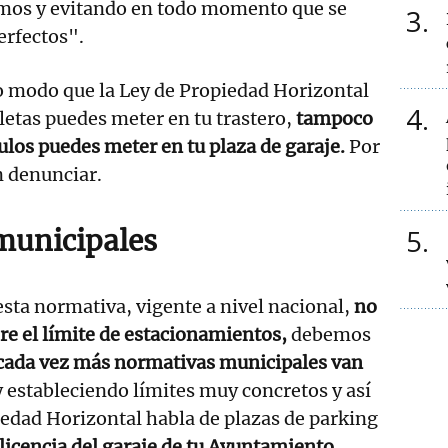
mos y evitando en todo momento que se
3
erfectos".
o modo que la Ley de Propiedad Horizontal
4
cletas puedes meter en tu trastero,
tampoco
ulos puedes meter en tu plaza de garaje.
Por
n denunciar.
5
municipales
sta normativa, vigente a nivel nacional,
no
re el límite de estacionamientos,
debemos
cada vez más normativas municipales
van
y estableciendo límites muy concretos y así
edad Horizontal habla de plazas de parking
 licencia del garaje de tu Ayuntamiento