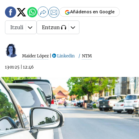
Añádenos en Google
Itzuli
Entzun
Maider López
|
Linkedin
NTM
13·01·25
|
12:46