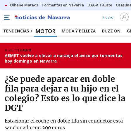
Oihane Mateos
Tormentas en Navarra
UAGA Tauste
Osasuna
Kiosko
MOTOR
TENDENCIAS
MODA Y BELLEZA
BUZZ ON
G
EL TIEMPO
AEMET vuelve a elevar a naranja el aviso por tormentas
hoy domingo en Navarra
¿Se puede aparcar en doble
fila para dejar a tu hijo en el
colegio? Esto es lo que dice la
DGT
Estacionar el coche en doble fila sin conductor está
sancionado con 200 euros