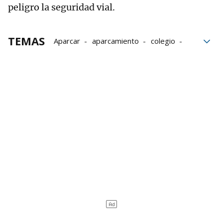
peligro la seguridad vial.
TEMAS
Aparcar
aparcamiento
colegio
hijo
Dirección General de Tráfico
DGT