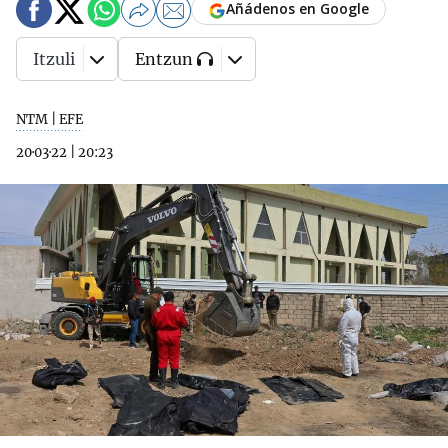
Añádenos en Google
Itzuli
Entzun
NTM | EFE
20·03·22
|
20:23