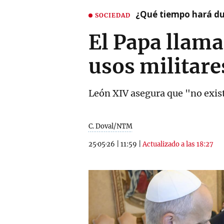
¿Qué tiempo hará dur
SOCIEDAD
El Papa llama
usos militare
León XIV asegura que "no exis
C. Doval/NTM
25·05·26
|
11:59
|
Actualizado a las 18:27