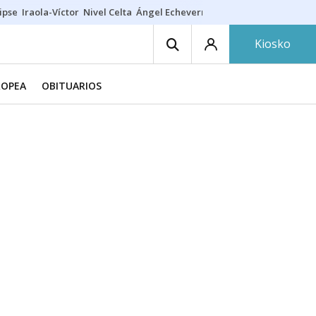
ipse
Iraola-Víctor
Nivel Celta
Ángel Echeverría
Obituario Ángel
Kiosko
ROPEA
OBITUARIOS