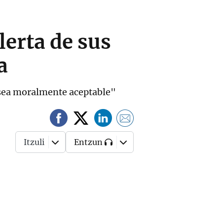
lerta de sus
a
 sea moralmente aceptable"
Itzuli
Entzun