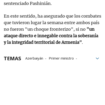
sentenciado Pashinián.
En este sentido, ha asegurado que los combates
que tuvieron lugar la semana entre ambos país
no fueron "un choque fronterizo", si no
"un
ataque directo e innegable contra la soberanía
y la integridad territorial de Armenia"
.
TEMAS
Azerbaiyán
Primer ministro
Agresiones
Gobierno
militares
Combate
Armenia
conflictos
Fronteras
Ataques
muertes
heridos
Soberanía
Asamblea General de la ONU
ONU
Torturas
Prisioneros