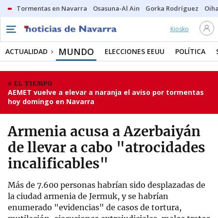
Tormentas en Navarra
Osasuna-Al Ain
Gorka Rodríguez
Oih
Kiosko
MUNDO
ACTUALIDAD
ELECCIONES EEUU
POLÍTICA
EL TIEMPO
AEMET vuelve a elevar a naranja el aviso por tormentas
hoy domingo en Navarra
Armenia acusa a Azerbaiyán
de llevar a cabo "atrocidades
incalificables"
Más de 7.600 personas habrían sido desplazadas de
la ciudad armenia de Jermuk, y se habrían
enumerado "evidencias" de casos de tortura,