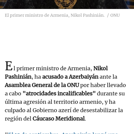
El primer ministro de Armenia, Nikol Pashinián.
ONU
E
l primer ministro de Armenia,
Nikol
Pashinián
, ha
acusado a Azerbaiyán
ante la
Asamblea General de la ONU
por haber llevado
a cabo
"atrocidades incalificables"
durante su
última agresión al territorio armenio, y ha
culpado al Gobierno azerí de desestabilizar la
región del
Cáucaso Meridional
.