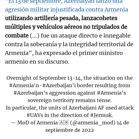
"
El 13 de septiembre, Azerbaiyán lanzó una
agresión militar injustificada contra Armenia
utilizando artillería pesada, lanzacohetes
múltiples y vehículos aéreos no tripulados de
combate
(...) fue un ataque directo e innegable
contra la soberanía y la integridad territorial de
Armenia", ha expresado el primer ministro
armenio en su discurso.
Overnight of September 13-14, the situation on the
#Armenia
'n-
#Azerbaijan
'i border resulting from
#Azerbaijan
’s aggression against
#Armenia
’s
sovereign territory remains tense.
In particular, the units of Azerbaijani AF used attack
#UAVs
in the direction of
#Jermuk
.
— MoD of Armenia 🇦🇲 (@armenia_mod)
14 de
septiembre de 2022