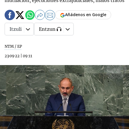
mutilación, ejecuciones extrajudiciales, malos tratos
Añádenos en Google
Itzuli
Entzun
NTM / EP
23·09·22
|
09:11