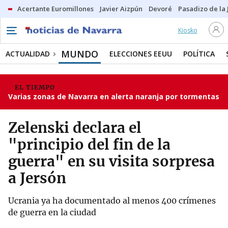
Acertante Euromillones
Javier Aizpún
Devoré
Pasadizo de la
Kiosko
MUNDO
ACTUALIDAD
ELECCIONES EEUU
POLÍTICA
EL TIEMPO
Varias zonas de Navarra en alerta naranja por tormentas
Zelenski declara el
"principio del fin de la
guerra" en su visita sorpresa
a Jersón
Ucrania ya ha documentado al menos 400 crímenes
de guerra en la ciudad