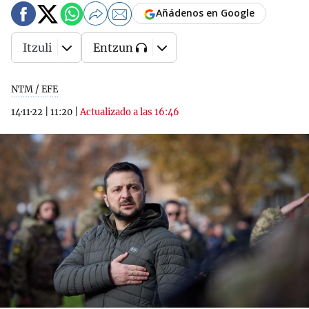
Añádenos en Google
Itzuli
Entzun
NTM / EFE
14·11·22
|
11:20
|
Actualizado a las 16:46