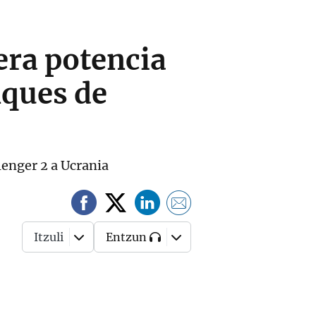
era potencia
nques de
lenger 2 a Ucrania
Itzuli
Entzun