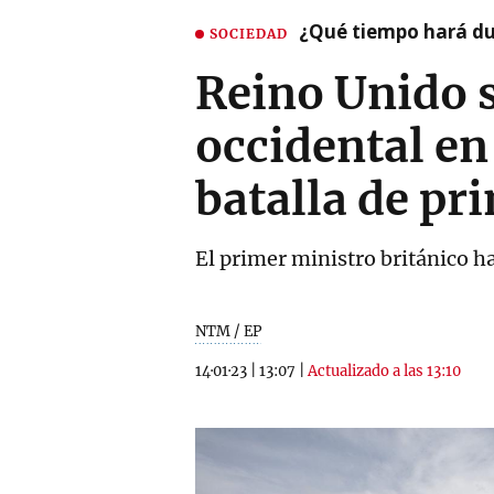
¿Qué tiempo hará dur
SOCIEDAD
Reino Unido s
occidental en
batalla de pr
El primer ministro británico h
NTM / EP
14·01·23
|
13:07
|
Actualizado a las 13:10