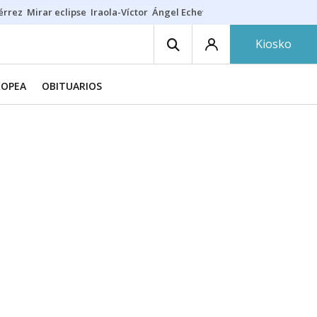
érrez
Mirar eclipse
Iraola-Víctor
Ángel Echeverría
Obituario Ángel
Kiosko
ROPEA
OBITUARIOS