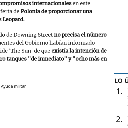
compromisos internacionales
en este
oferta de
Polonia de proporcionar una
s Leopard.
do de Downing Street
no precisa el número
uentes del Gobierno habían informado
ide 'The Sun' de que
existía la intención de
tro tanques "de inmediato" y "ocho más en
LO 
Ayuda militar
1
2