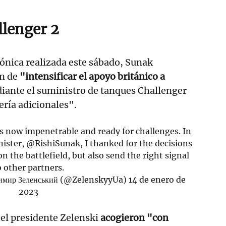
lenger 2
ónica realizada este sábado, Sunak
ón de
"intensificar el apoyo británico a
iante el suministro de tanques Challenger
lería adicionales".
s now impenetrable and ready for challenges. In
nister,
@RishiSunak
, I thanked for the decisions
n the battlefield, but also send the right signal
o other partners.
имир Зеленський (@ZelenskyyUa)
14 de enero de
2023
 el presidente Zelenski
acogieron "con