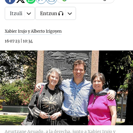
Itzuli
Entzun
Xabier Irujo y Alberto Irigoyen
16·07·23
|
10:34
Agurtzane Aguado, a la derecha, junto a Xabier Irujo y