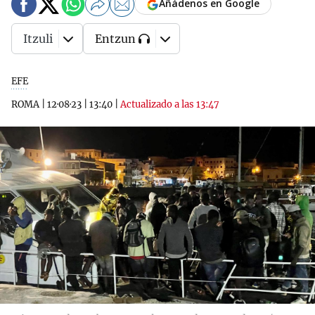
Añádenos en Google
Itzuli
Entzun
EFE
ROMA
|
12·08·23
|
13:40
|
Actualizado a las 13:47