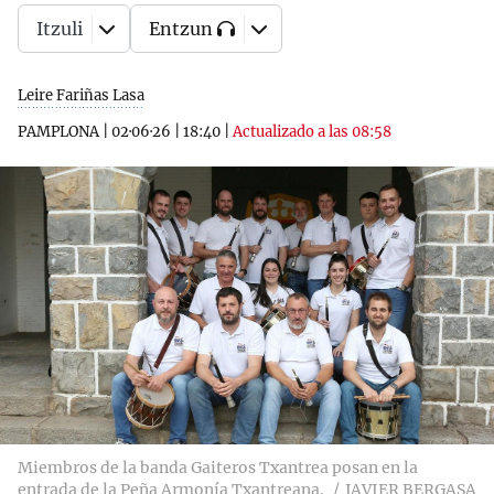
Itzuli
Entzun
Leire Fariñas Lasa
PAMPLONA
|
02·06·26
|
18:40
|
Actualizado a las 08:58
Miembros de la banda Gaiteros Txantrea posan en la
entrada de la Peña Armonía Txantreana.
JAVIER BERGASA