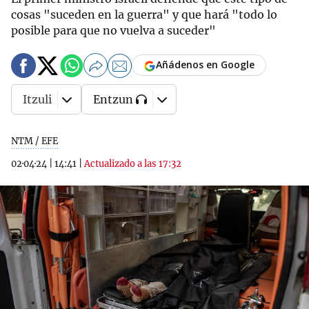
cosas "suceden en la guerra" y que hará "todo lo
posible para que no vuelva a suceder"
Añádenos en Google
Itzuli
Entzun
NTM / EFE
02·04·24
|
14:41
|
Actualizado a las 17:32