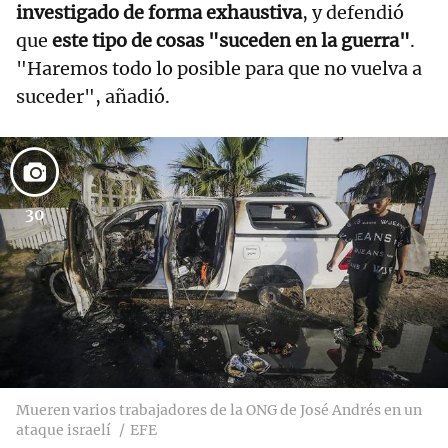
investigado de forma exhaustiva
, y defendió
que
este tipo de cosas "suceden en la guerra"
.
"Haremos todo lo posible para que no vuelva a
suceder", añadió.
30
Mueren varios trabajadores de la ONG de José Andrés en un
ataque israelí
EFE