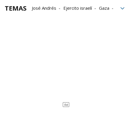
TEMAS
José Andrés
Ejercito israelí
Gaza
Israel
Benjamin Netanyahu