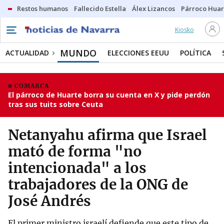
Restos humanos
Fallecido Estella
Álex Lizancos
Párroco Huar
Kiosko
MUNDO
ACTUALIDAD
ELECCIONES EEUU
POLÍTICA
COMARCA
El párroco de Huarte borra su cuenta en X y pide perdón
tras sus tuits sobre Ceuta
Netanyahu afirma que Israel
mató de forma "no
intencionada" a los
trabajadores de la ONG de
José Andrés
El primer ministro israelí defiende que este tipo de