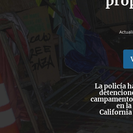
pro
Actual
La policía 
detencione
campamento 
en la
California