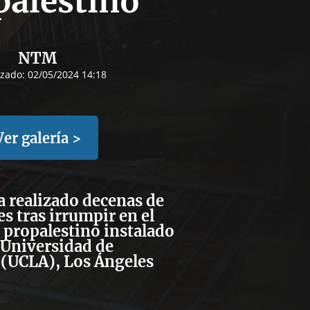
palestino
NTM
izado:
02/05/2024 14:18
Ver galería >
ha realizado decenas de
s tras irrumpir en el
propalestino instalado
 Universidad de
 (UCLA), Los Ángeles