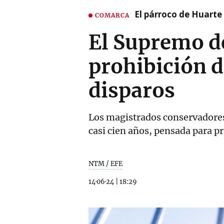
El párroco de Huarte 
COMARCA
El Supremo de
prohibición 
disparos
Los magistrados conservadores 
casi cien años, pensada para pr
NTM / EFE
14·06·24
|
18:29