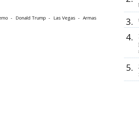
remo
Donald Trump
Las Vegas
Armas
3
4
5