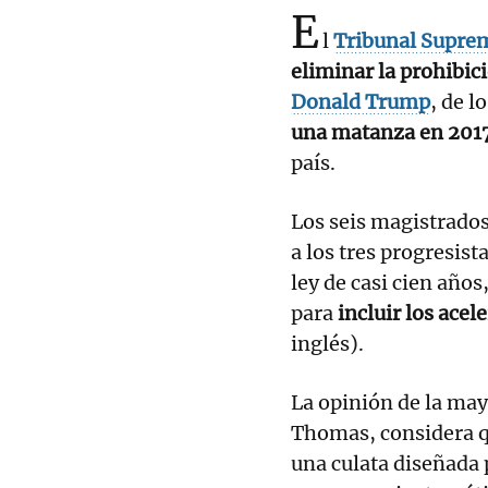
E
l
Tribunal Supre
eliminar la prohibic
Donald Trump
, de l
una matanza en 2017
país.
Los seis magistrado
a los tres progresis
ley de casi cien año
para
incluir los acel
inglés).
La opinión de la may
Thomas, considera qu
una culata diseñada 