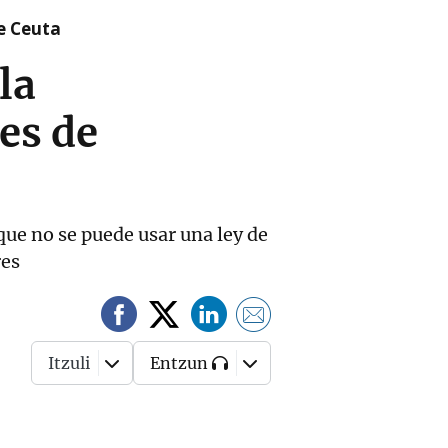
re Ceuta
la
es de
ue no se puede usar una ley de
res
Itzuli
Entzun