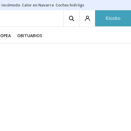
r incómodo
Calor en Navarra
Coches hidrógeno
Alerta en EE.UU.
Kiosko
ROPEA
OBITUARIOS