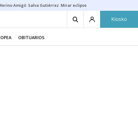
Merino Amigó
Salva Gutiérrez
Mirar eclipse
Iraola-Víctor
Ángel Eche
Kiosko
ROPEA
OBITUARIOS