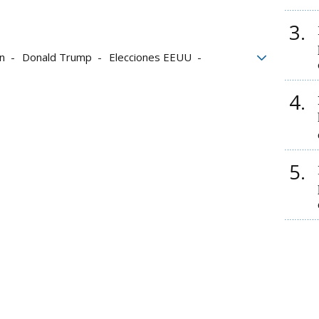
3
n
Donald Trump
Elecciones EEUU
s
4
5