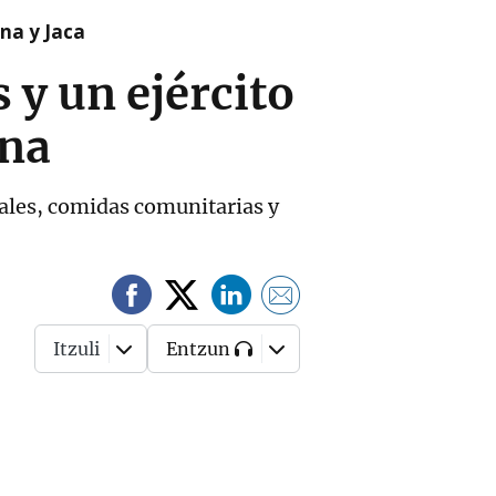
na y Jaca
 y un ejército
ana
nales, comidas comunitarias y
Itzuli
Entzun