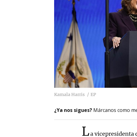
Kamala Harris
EP
¿Ya nos sigues?
Márcanos como me
L
a vicepresidenta 