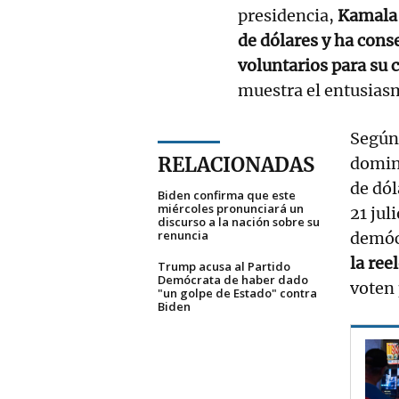
presidencia,
Kamala 
de dólares y ha cons
voluntarios para s
muestra el entusias
Según 
RELACIONADAS
domin
de dó
Biden confirma que este
miércoles pronunciará un
21 jul
discurso a la nación sobre su
renuncia
demóc
la ree
Trump acusa al Partido
Demócrata de haber dado
voten 
"un golpe de Estado" contra
Biden