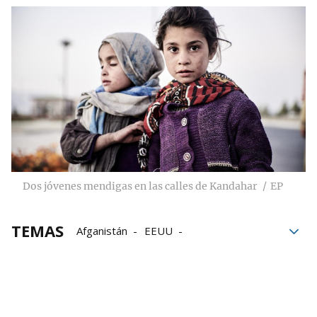
Dos jóvenes mendigas en las calles de Kandahar
EP
TEMAS
Afganistán
EEUU
derechos humanos
mujeres
Aniversarios
Represión