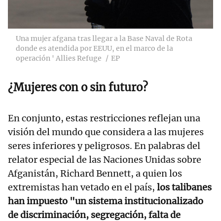
Una mujer afgana tras llegar a la Base Naval de Rota
donde es atendida por EEUU, en el marco de la
operación ' Allies Refuge
EP
¿Mujeres con o sin futuro?
En conjunto, estas restricciones reflejan una
visión del mundo que considera a las mujeres
seres inferiores y peligrosos. En palabras del
relator especial de las Naciones Unidas sobre
Afganistán, Richard Bennett, a quien los
extremistas han vetado en el país,
los talibanes
han impuesto "un sistema institucionalizado
de discriminación, segregación, falta de