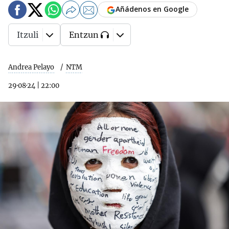
Añádenos en Google
Itzuli
Entzun
Andrea Pelayo
NTM
29·08·24
|
22:00