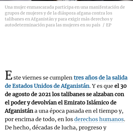
Una mujer enmascarada participa en una manifestación de
grupos de mujeres y de la diáspora afgana contra los
talibanes en Afganistán y para exigir más derechos y
autodeterminación para las mujeres en su país
EP
E
ste viernes se cumplen
tres años de la salida
de Estados Unidos de Afganistán
. Y es que
el 30
de agosto de 2021 los talibanes se alzaban con
el poder y devolvían el Emirato Islámico de
Afganistán
a una época pasada en el tiempo y,
por encima de todo, en los
derechos humanos
.
De hecho, décadas de lucha, progreso y