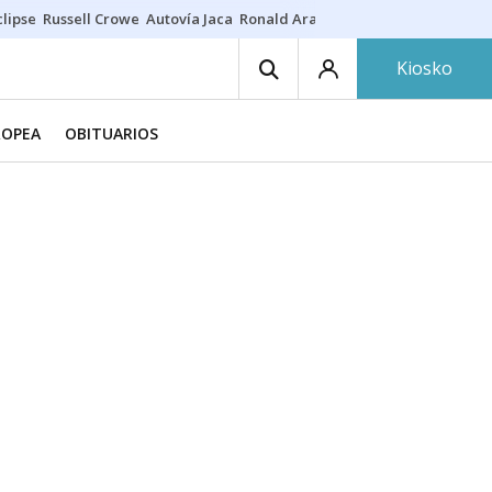
lipse
Russell Crowe
Autovía Jaca
Ronald Araújo
Prohibiciones eclips
Kiosko
ROPEA
OBITUARIOS