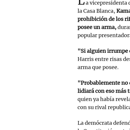
L
a vicepresidenta
la Casa Blanca,
Kamal
prohibición de los ri
posee un arma,
duran
popular presentador
"Si alguien irrumpe 
Harris entre risas d
arma que posee.
"Probablemente no d
lidiará con eso más 
quien ya había revel
con su rival republ
La demócrata defend