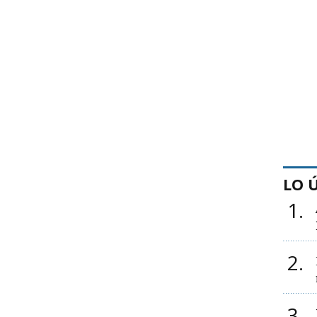
LO 
1
2
3