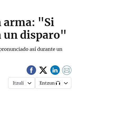
n arma: "Si
á un disparo"
 pronunciado así durante un
Itzuli
Entzun