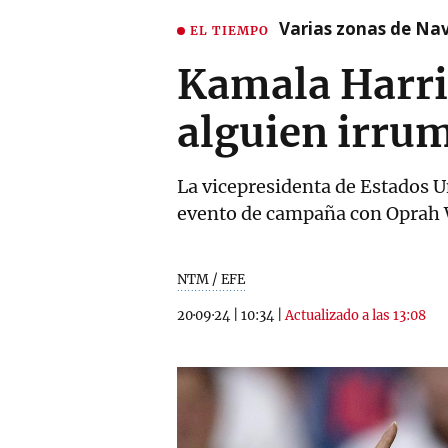
Varias zonas de Nav
EL TIEMPO
Kamala Harris
alguien irrum
La vicepresidenta de Estados U
evento de campaña con Oprah 
NTM / EFE
20·09·24
|
10:34
|
Actualizado a las 13:08