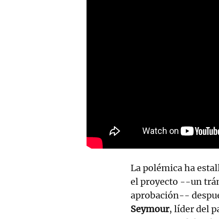
La polémica ha estal
el proyecto --un trá
aprobación-- despué
Seymour
, líder del