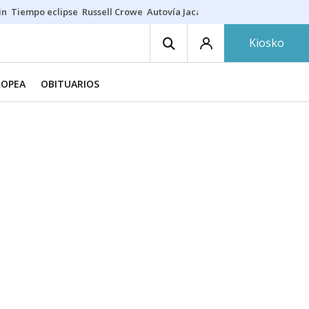
in
Tiempo eclipse
Russell Crowe
Autovía Jaca
Ronald Araújo
Prohibic
Kiosko
ROPEA
OBITUARIOS