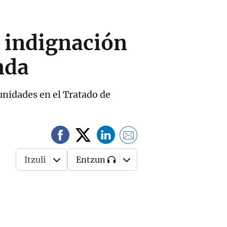
e indignación
nda
munidades en el Tratado de
Itzuli
Entzun