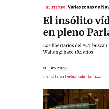
Varias zonas de Nav
EL TIEMPO
El insólito v
en pleno Par
Los libertarios del ACT buscan 
Waitangi hace 184 años
EUROPA PRESS
15·11·24
|
11:41
|
Actualizado a las 11:44