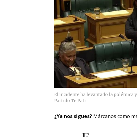
El incidente ha levantado la polémica 
Partido Te Pati
¿Ya nos sigues?
Márcanos como me