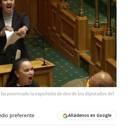
y ha provocado la expulsión de dos de los diputados del
dio preferente
Añádenos en Google