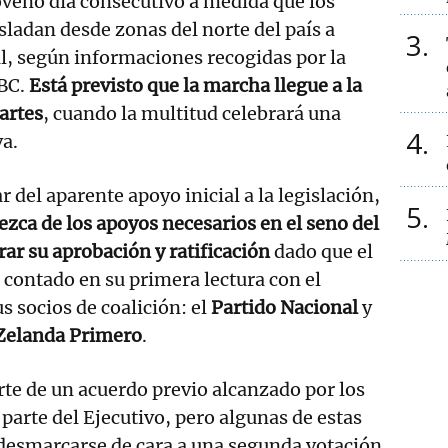
veno día consecutivo a medida que los
sladan desde zonas del norte del país a
3
tal, según informaciones recogidas por la
ABC.
Está previsto que la marcha llegue a la
artes
, cuando la multitud celebrará una
4
a.
r del aparente apoyo inicial a la legislación,
5
ezca de los apoyos necesarios en el seno del
ar su aprobación y ratificación
dado que el
contado en su primera lectura con el
s socios de coalición: el
Partido Nacional
y
Zelanda Primero
.
te de un acuerdo previo alcanzado por los
parte del Ejecutivo, pero algunas de estas
desmarcarse de cara a una segunda votación