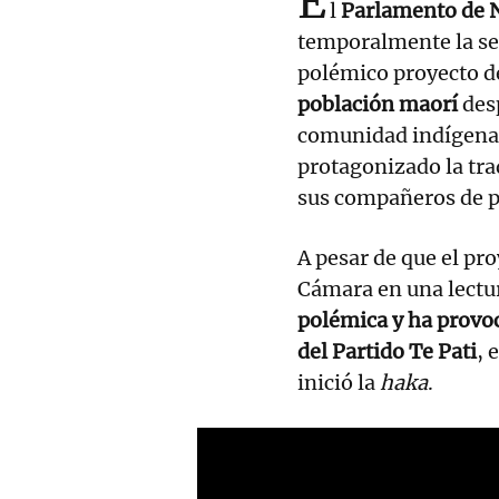
E
l
Parlamento de 
temporalmente la ses
polémico proyecto de
población maorí
desp
comunidad indígena 
protagonizado la tra
sus compañeros de p
A pesar de que el pro
Cámara en una lectur
polémica y ha provoc
del Partido Te Pati
, 
inició la
haka
.