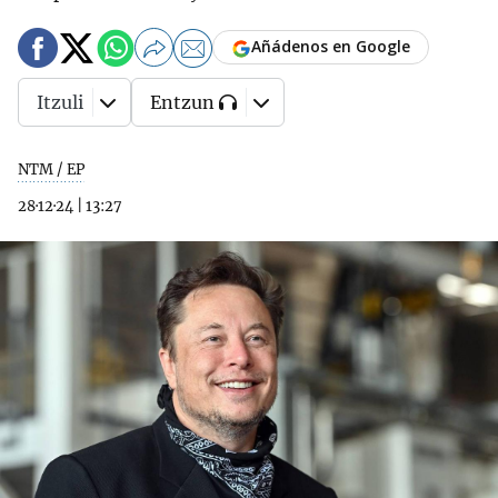
Añádenos en Google
Itzuli
Entzun
NTM / EP
28·12·24
|
13:27