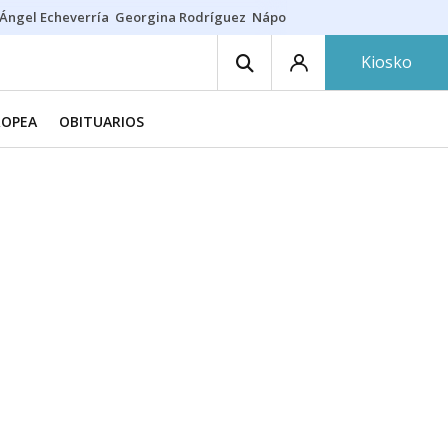
Ángel Echeverría
Georgina Rodríguez
Nápoles - Osasuna
Insultos rac
Kiosko
ROPEA
OBITUARIOS