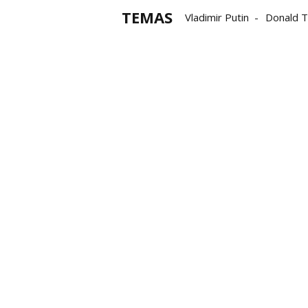
TEMAS
Vladimir Putin
Donald 
Guerra en Ucrania