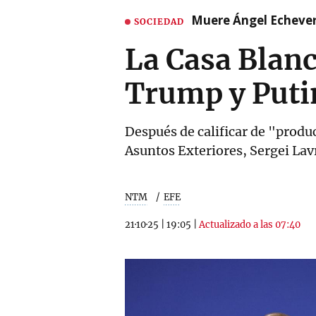
Muere Ángel Echeverr
SOCIEDAD
La Casa Blan
Trump y Puti
Después de calificar de "produc
Asuntos Exteriores, Sergei Lav
NTM
EFE
21·10·25
|
19:05
|
Actualizado a las 07:40