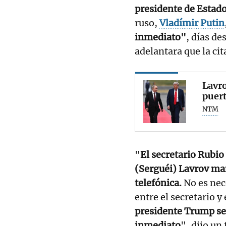
presidente de Estad
ruso,
Vladímir Putin
inmediato"
, días d
adelantara que la ci
Lavro
puert
NTM
"
El secretario Rubio
(Serguéi) Lavrov ma
telefónica.
No es nec
entre el secretario y
presidente Trump se 
inmediato
", dijo un