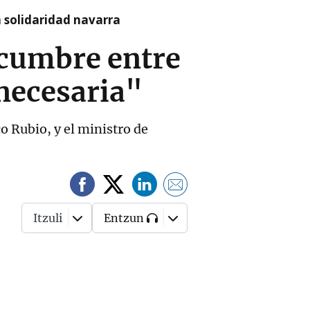
a solidaridad navarra
 cumbre entre
necesaria"
o Rubio, y el ministro de
Itzuli
Entzun