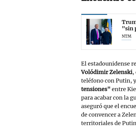
Trump
"sin
NTM
El estadounidense re
Volódimir Zelenski
,
teléfono con Putin, 
tensiones"
entre Kie
para acabar con la g
aseguró que el encu
de convencer a Zelen
territoriales de Puti