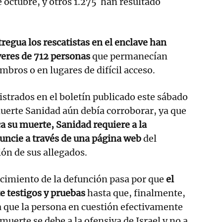
e octubre, y otros 1.275 han resultado
 tregua los rescatistas en el enclave han
veres de 712 personas
que permanecían
mbros o en lugares de difícil acceso.
istrados en el boletín publicado este sábado
uerte Sanidad aún debía corroborar, ya que
a su muerte, Sanidad requiere a la
uncie a través de una página web
del
ión de sus allegados.
ocimiento de la defunción pasa por que
el
e testigos y pruebas
hasta que, finalmente,
 que la persona en cuestión efectivamente
 muerte se debe a la ofensiva de Israel y no a