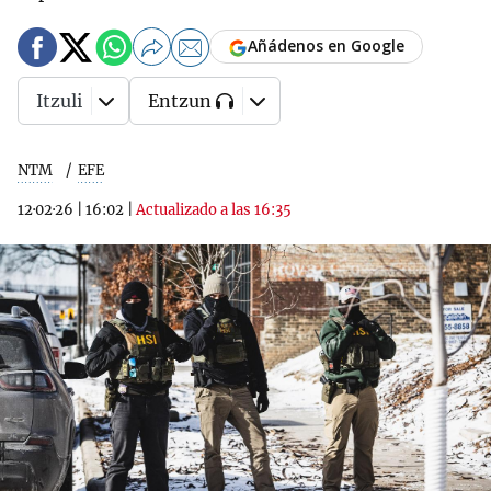
Añádenos en Google
Itzuli
Entzun
NTM
EFE
12·02·26
|
16:02
|
Actualizado a las 16:35