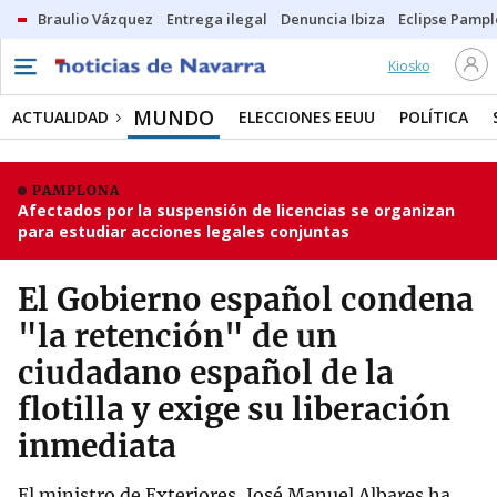
Braulio Vázquez
Entrega ilegal
Denuncia Ibiza
Eclipse Pamp
Kiosko
MUNDO
ACTUALIDAD
ELECCIONES EEUU
POLÍTICA
PAMPLONA
Afectados por la suspensión de licencias se organizan
para estudiar acciones legales conjuntas
El Gobierno español condena
"la retención" de un
ciudadano español de la
flotilla y exige su liberación
inmediata
El ministro de Exteriores, José Manuel Albares ha