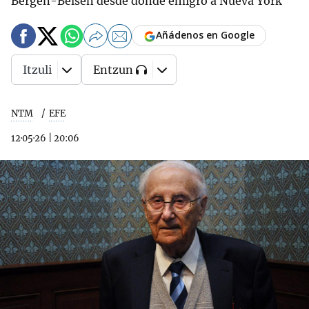
Bergen-Belsen desde donde emigró a Nueva York
Añádenos en Google
Itzuli
Entzun
NTM
EFE
12·05·26
|
20:06