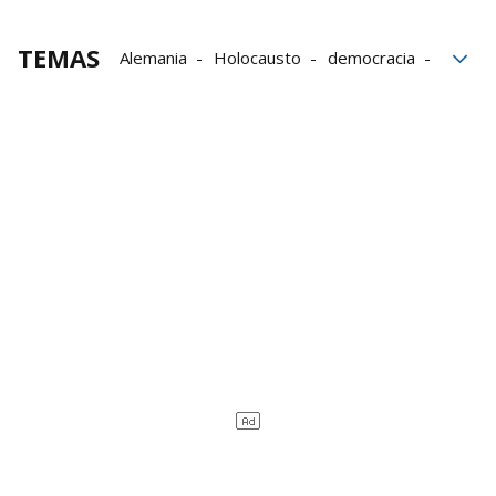
TEMAS
Alemania
Holocausto
democracia
ultraderecha
memoria
Auschwitz