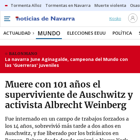
Tormenta Alloz
Tormentas en Navarra
Muerte violenta
Osas
Kiosko
MUNDO
ACTUALIDAD
ELECCIONES EEUU
POLÍTICA
BALONMANO
La navarra June Aginagalde, campeona del Mundo con
las 'Guerreras' juveniles
Muere con 101 años el
superviviente de Auschwitz y
activista Albrecht Weinberg
Fue internado en un campo de trabajos forzados a
los 14 años, sobrevivió más tarde a dos años en
Auschwitz, y fue liberado por los británicos en