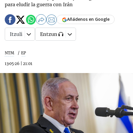
para eludir la guerra con Irán
Añádenos en Google
Itzuli
Entzun
NTM
EP
13·05·26
|
21:01