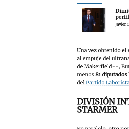
Dimit
perfi
Javier 
Una vez obtenido el 
al empuje del ultran
de Makerfield--, Bu
menos
81 diputados 
del
Partido Laborist
DIVISIÓN I
STARMER
En paralelo, otro nom