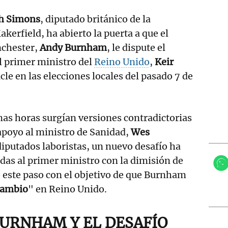
h Simons
, diputado británico de la
kerfield, ha abierto la puerta a que el
nchester,
Andy Burnham
, le dispute el
al primer ministro del
Reino Unido
,
Keir
acle en las elecciones locales del pasado 7 de
mas horas surgían versiones contradictorias
 apoyo al ministro de Sanidad,
Wes
 diputados laboristas, un nuevo desafío ha
rdas al primer ministro con la dimisión de
 este paso con el objetivo de que Burnham
cambio
" en Reino Unido.
BURNHAM Y EL DESAFÍO