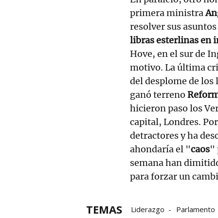
primera ministra
An
resolver sus asuntos
libras esterlinas en
Hove, en el sur de In
motivo. La última cr
del desplome de los l
ganó terreno
Refor
hicieron paso los Ve
capital, Londres. Po
detractores y ha des
ahondaría el "
caos
" 
semana han dimitido
para forzar un cambi
TEMAS
Liderazgo
Parlamento