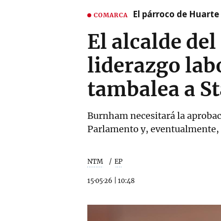
El párroco de Huarte 
COMARCA
El alcalde de
liderazgo labo
tambalea a S
Burnham necesitará la aprobac
Parlamento y, eventualmente, 
NTM
EP
15·05·26
|
10:48