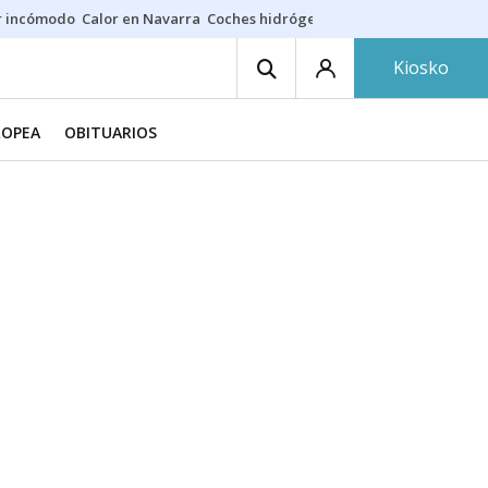
r incómodo
Calor en Navarra
Coches hidrógeno
Alerta en EE.UU.
Kiosko
ROPEA
OBITUARIOS