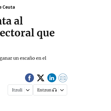
re Ceuta
ta al
lectoral que
ganar un escaño en el
Itzuli
Entzun