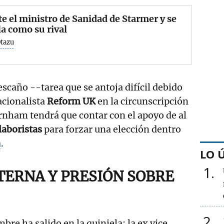
e el ministro de Sanidad de Starmer y se
la como su rival
Otazu
escaño --tarea que se antoja difícil debido
acionalista
Reform UK
en la circunscripción
rnham tendrá que contar con el apoyo de al
laboristas
para forzar una elección dentro
a
.
LO 
1
NTERNA Y PRESIÓN SOBRE
2
bre ha salido en la quiniela: la ex vice