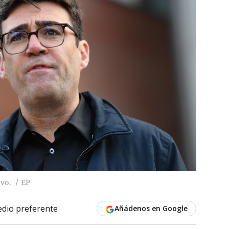
vo.
EP
dio preferente
Añádenos en Google